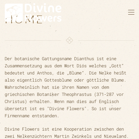
generation of
HOME
Zum Hauptinhalt springen
carnation
Der botanische Gattungsname Dianthus ist eine
Zusammensetzung aus dem Wort Diós welches „Gott“
bedeutet und Anthos, die „Blume“. Die Nelke heißt
also eigentlich Gottesblume oder göttliche Blume.
Wahrscheinlich hat sie ihren Namen von dem
griechischen Botaniker Theophrastus (371-287 vor
Christus) erhalten. Wenn man dies auf Englisch
übersetzt ist es "Divine Flowers". So ist unser
Firmenname entstanden.
Divine Flowers ist eine Kooperation zwischen den
zwei Nelkenzüchtern Martin Zwinkels und Nieuwland.